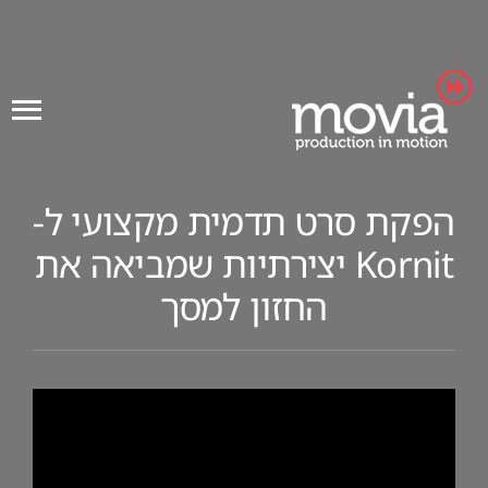
Ski
t
conten
הפקת סרט תדמית מקצועי ל-
Kornit יצירתיות שמביאה את
החזון למסך