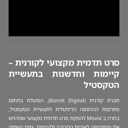
סרט תדמית מקצועי לקורנית –
קיימות וחדשנות בתעשיית
הטקסטיל
חברת קורנית (Kornit Digital), הפועלת בתחום
פתרונות ההדפסה הדיגיטלית לתעשיית הטקסטיל,
בחרה ב־Movia להפקת סרט תדמית מקצועי שמדגיש
את מחויבותה לאיכות הסביבה ולקיימות. צוות השיווק