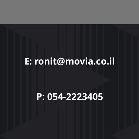
E: ronit@movia.co.il
P: 054-2223405