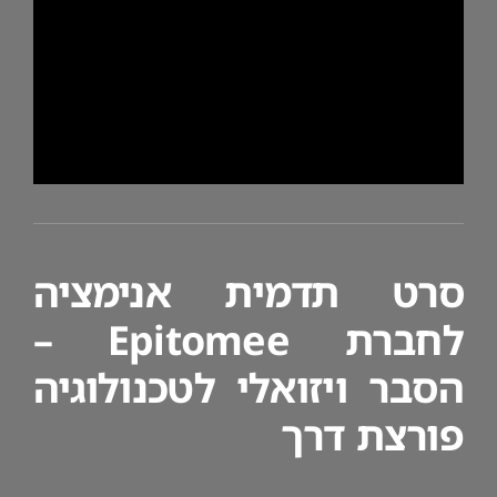
סרט תדמית אנימציה
לחברת Epitomee –
הסבר ויזואלי לטכנולוגיה
פורצת דרך