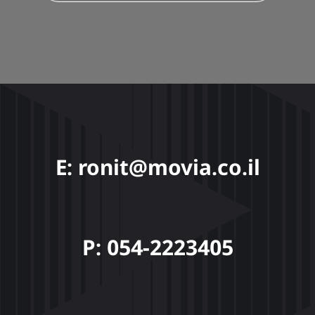
E: ronit@movia.co.il
P: 054-2223405