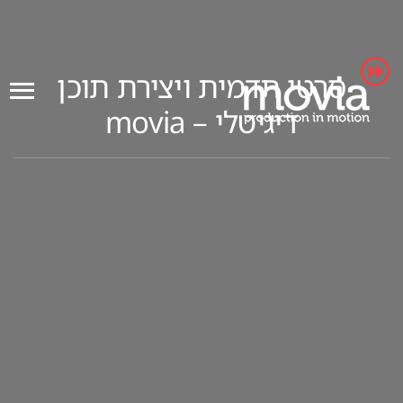
Ski
t
conten
סרטי תדמית ויצירת תוכן
דיגיטלי – movia
סרטוני שיווקי למוצר KORNIT VULCAN
PLUS – הפקה מקצועית מבית MOVIA