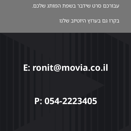
עבורכם סרט שידבר בשפת המותג שלכם.
בקרו גם ב
ערוץ היוטיוב
שלנו
E: ronit@movia.co.il
P: 054-2223405