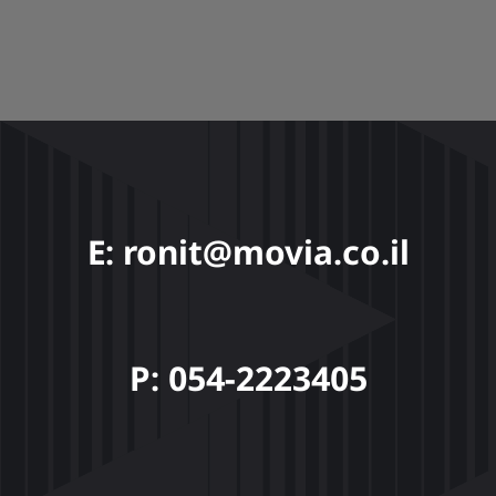
E: ronit@movia.co.il
P: 054-2223405