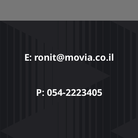
E: ronit@movia.co.il
P: 054-2223405