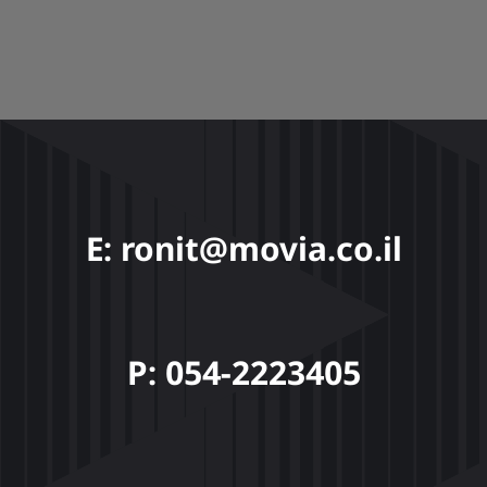
E: ronit@movia.co.il
P: 054-2223405