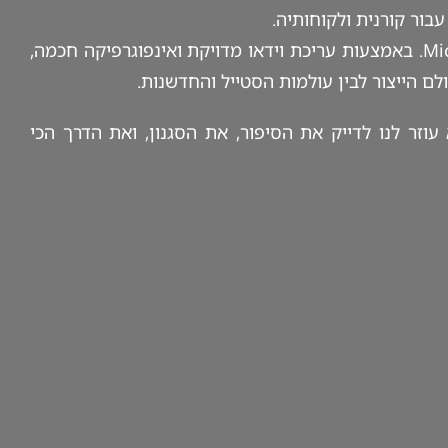
עבור קורנית ולקוחותיה.
הפקת הווידאו יצרה חוויית צפייה דינמית שמשלבת קצב, צבעים ותנועה, תוך הדגשת הייחודיות של קורנית MicroFactory. באמצעות עריכת וידאו מדויקת ואינפוגרפיקה חכמה,
לם הייצור לבין עולמות הסטייל והחדשנות.
וזר לנו לדייק את הסיפור, את הסגנון, ואת הדרך הכי