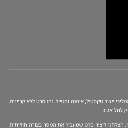
ליכי ייצור טקסטיל, אופנה וסטייל. זהו סרט ללא קריינות,
ק לתל אביב.
קצבית, עריכה דינמית ומדויקת, ופס קול המעביר בו זמנית חדשנות טכנולוגית ואווירת Fashion, הצלחנו ליצור סרט שמעביר את המסר בצורה חווייתית.