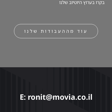
בקרו ב
ערוץ היוטיוב
שלנו
עוד מההעבודות שלנו
E: ronit@movia.co.il