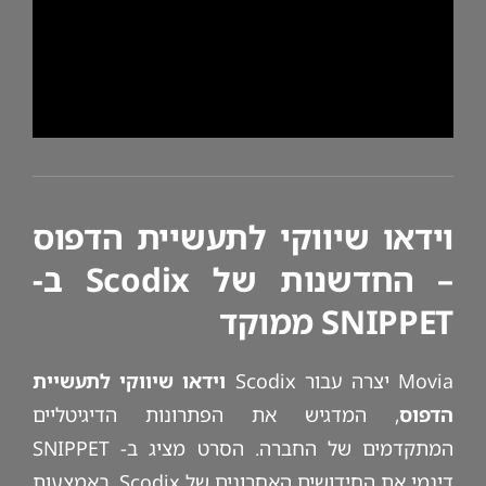
וידאו שיווקי לתעשיית הדפוס
– החדשנות של Scodix ב-
SNIPPET ממוקד
Movia יצרה עבור Scodix
וידאו שיווקי לתעשיית
הדפוס
, המדגיש את הפתרונות הדיגיטליים
המתקדמים של החברה. הסרט מציג ב- SNIPPET
דינמי את החידושים האחרונים של Scodix, באמצעות