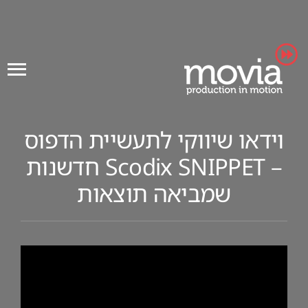
Ski
t
conten
וידאו שיווקי לתעשיית הדפוס
– Scodix SNIPPET חדשנות
שמביאה תוצאות