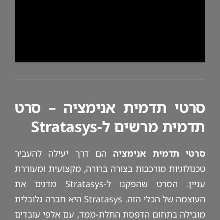
סרטי תדמית אנימציה – סרט
תדמית מרשים ל-Stratasys
סרטי תדמית אנימציה
הם דרך יעילה להעביר
טכנולוגיות מורכבות בצורה ברורה, מקצועית ומעוררת
עניין. הסרט שהפקנו ל-Stratasys מדגים את
העוצמה של הכלי הזה. Stratasys היא חברה גלובלית
מובילה בתחום הדפסת התלת-ממד, עם אלפי עובדים