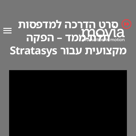
Ski
t
סרט הדרכה למדפסות
conten
תלת-ממד – הפקה
מקצועית עבור Stratasys