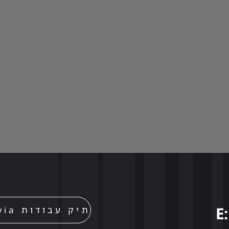
וידאו שיווקי לתעשיית הסייבר פרויקט
אינפוגרפיקה עבור TUFIN
E
תיק עבודות Movia – הצצה לפרויקטים יצירתיים