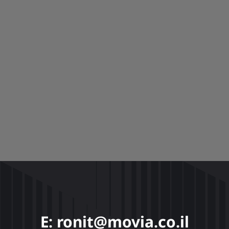
כשהדיוק פוגש את הדמיון: סרטון תלת
מימד לעסקים עבור TRITONEAM
E: ronit@movia.co.il