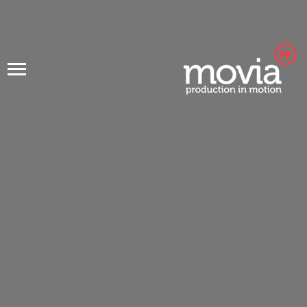
Ski
t
conten
הפקת סרטים: דוגמה לסרט מוצר
לחברת EFI
הפקת סרטוני תדמית – מהרעיון ועד
הביצוע, סרט ייחודי ל-AIVF